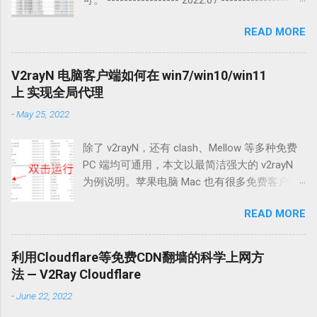
ss://YWVzLTEyOC1jZmI6UWF6RWRjVGdiMTU5
READ MORE
QCQqQDE0LjI5LjEyNC4xNjg6MjQwMDI=#v2cros
s.com 2.
ss://YWVzLTI1Ni1nY206cEtFVzhKUEJ5VFZUTH
V2rayN 电脑客户端如何在 win7/win10/win11
RNQDEzNC4xOTUuMTk2LjE1MDo0NDQ0#v2cro
上 实现全局代理
ss.com 3.
-
May 25, 2022
ss://YWVzLTI1Ni1nY206S2l4THZLendqZWtHMD
BybUAxMzQuMTk1LjE5Ni4xNTA6ODA4MA==#v
除了 v2rayN，还有 clash、Mellow 等多种免费
2cross.com 4.
PC 端均可通用，本文以最简洁强大的 v2rayN
vmess://eyJhZGQiOiIyMDMuMjE4Ljg0LjEzIiwiYW
为例说明。苹果电脑 Mac 也有很多免费客户端
lkIjoiMCIsImhvc3QiOiIiLCJpZCI6IjIxZGNiZWM4L
(如 v2rayU)，请自行 google 搜索用法。 win7、
WVlZTgtM2QyMC04MmI2LWY4YzE2ZmU2ZGM
READ MORE
win10 使用 v2rayN 翻墙，简单两步，下载
4ZCIsIm5ldCI6InRjcCIsInBhdGgiOiIiLCJwb3J0Ij
v2rayN 解压，下载安装 firefox 浏览器 点击下载
oiMzk5OTkiLCJwcyI6InYyY3Jvc3MuY29tIiwic25
v2rayN 压缩包 (直接解压缩无需安装)，或者到
pIjoiIiwidGxzIjoidGxzIiwidHlwZSI6Im5vbmUiLCJ
利用Cloudflare等免费CDN翻墙的科学上网方
github 下载最新版
2IjoiMiJ9 5. trojan://1Qfea1eL3zCALPJm@los2-
法 — V2Ray Cloudflare
https://github.com/2dust/v2rayN/releases 复制
cn2.v2ce.com:443?sni=los2-
-
June 22, 2022
打开以上链接下载 v2rayN-Core.zip 文件 另外
cn2.v2ce.com#v2cross.com 6.