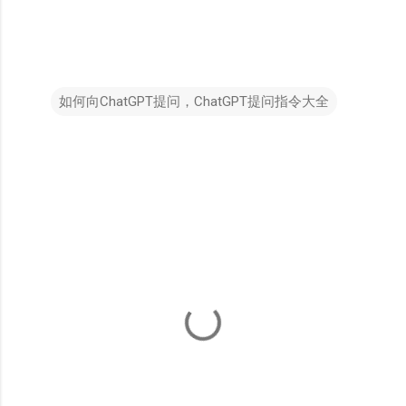
如何向ChatGPT提问，ChatGPT提问指令大全
C
o
m
m
e
n
t
s