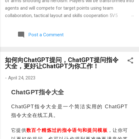
of arms shooting and heroism. Players will be transformed into
agents and will compete for target points using team
collaboration, tactical layout and skills cooperation 5V5
offensive and defense stroke. The game has a low economic
system and high competitiveness. Before each game start, buy
Post a Comment
weapons and armor according to tactical needs and use a
combination of heroic skills to create the benefits of the
battlefield. Its solid ballistic mechanism and map design require
如何向ChatGPT提问，ChatGPT提问指令
players for accurate purposes and tactical decision -making.
大全，更好让ChatGPT为你工作！
At the same time, the rich character pool and skill combination
give the game a strategic depth. If you have the problems you
-
April 24, 2023
need to restart or slowly load while playing a "Varorant", try the
following systematic solution: Network environment
ChatGPT指令大全
optimization is the main solution. Because valante servers can
be introduced abroad, physical dist...
ChatGPT指令大全是一个简洁实用的 ChatGPT 
指令大全在线工具。
它提供
数百个精炼过的指令语句和提问模板
，让你可
以更好的提问，也可以让你得到更准确更满意的答