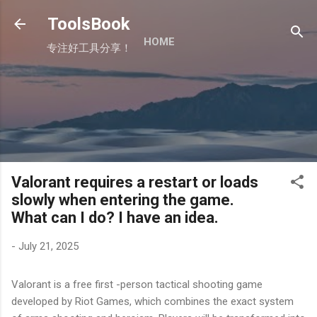
Skip to main content
ToolsBook
HOME
专注好工具分享！
Valorant requires a restart or loads
slowly when entering the game.
What can I do? I have an idea.
-
July 21, 2025
Valorant is a free first -person tactical shooting game
developed by Riot Games, which combines the exact system