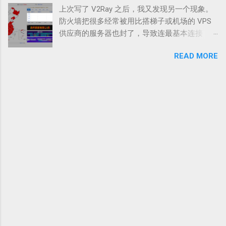
firefox 火狐浏览器请至官方网站下载安装纯净
vmess://eyJhZGQiOiIxOTUuMTMzLjUzLjE5MiIsI
上次写了 V2Ray 之后，我又发现另一个现象。
版，下载地址 https://www.firefox.com.cn/ 先看
mFpZCI6IjAiLCJob3N0IjoiWW91VHViZS1hd2Vp
防火墙把很多经常被用比搭梯子或机场的 VPS
v2rayN，解压后找到文件夹中的v2rayn.exe文
a2VqaSIsImlkIjoiYmQxYzhiNTctMGE5ZS00ZTl
供应商的服务器也封了，导致连最基本连接
件，双击运行。或者右键–发送到桌面快捷方式
mLWEyNjEtNDhlOTBjODcxZTQxIiwibmV0Ijoid3M
SSH 都不行，什至连本身行运行的好好的服务
再运行 特别注意：win7 系统打不开 v2rayN 的
iLCJwYXRoIjoiLyIsInBvcnQiOiI0MzY4OCIsInBzIj
READ MORE
器都停工了，那该怎么办呢？ 最后我找到一个
需要安装微软运行库，本文最后面有链接，
oidjJjcm9zcy5jb20iLCJzbmkiOiIiLCJ0bHMiOiIiLC
最优解 — — CDN。 用这个方法什至可以把已经
win10 不需要 如果运行后找不到主界面，可以
J0eXBlIjoiIiwidiI6IjIifQ== 7. vless://e9c14629-
宣布死亡的服务器，起死回生！ 付出的代价就
双击任务栏中的V图标以显示主界面。 先从机场
fcd5-4584-bb9...
是在 Ping Time 速度上会有一点点的下降，整体
复制好你购买的节点订阅套餐链接备用 然后回
的速度还是可以的。 重点是Cloudflare这个CDN
到电脑打开 v2rayN 点击主界面的订阅–订阅设
服务是免费的。 当然不一定是 V2Ray
置，点击添加，粘贴订阅地址到 url 框中，备注
Cloudflare 的，如果你有经验的话，也可以是
信息随便填。注意勾选启用，然后确定 点击
V2Ray CDN （其他 CDN 什至国内的都可以）。
主界面的订阅–更新订阅，等待几秒钟，你购买
还没有试过 V2Ray 的朋友，可以先去试试看。
的订阅套餐包含的所有节点会自动下载到节点
大量Shadowsocks被封的另一出路——V2Ray新
列表 选择任意一个节点，单击右键–设为活动服
晋翻墙工具架设教学 这个方法需要用到以下的
务器，下次启动会自动启用之前选中的节点，
东西： Cloudflare 账户 域名 Vultr VPS 服务器
当然您可以随时更换更适合自己网络环境和地
30分钟的时间 一颗折腾的心 这个教程我会用一
区的节点。（也可以在左键点击节点名称以后
个「死掉」的 VPS 来做例子，可以看到我 「站
按一下回车键，即 Enter 键） 如需开机自启