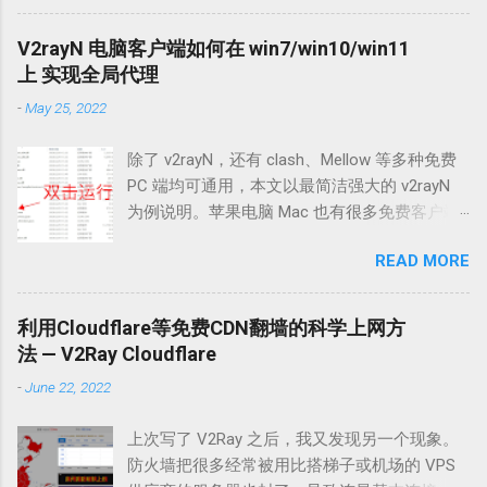
s.com 2.
ss://YWVzLTI1Ni1nY206cEtFVzhKUEJ5VFZUTH
V2rayN 电脑客户端如何在 win7/win10/win11
RNQDEzNC4xOTUuMTk2LjE1MDo0NDQ0#v2cro
上 实现全局代理
ss.com 3.
-
May 25, 2022
ss://YWVzLTI1Ni1nY206S2l4THZLendqZWtHMD
BybUAxMzQuMTk1LjE5Ni4xNTA6ODA4MA==#v
除了 v2rayN，还有 clash、Mellow 等多种免费
2cross.com 4.
PC 端均可通用，本文以最简洁强大的 v2rayN
vmess://eyJhZGQiOiIyMDMuMjE4Ljg0LjEzIiwiYW
为例说明。苹果电脑 Mac 也有很多免费客户端
lkIjoiMCIsImhvc3QiOiIiLCJpZCI6IjIxZGNiZWM4L
(如 v2rayU)，请自行 google 搜索用法。 win7、
WVlZTgtM2QyMC04MmI2LWY4YzE2ZmU2ZGM
READ MORE
win10 使用 v2rayN 翻墙，简单两步，下载
4ZCIsIm5ldCI6InRjcCIsInBhdGgiOiIiLCJwb3J0Ij
v2rayN 解压，下载安装 firefox 浏览器 点击下载
oiMzk5OTkiLCJwcyI6InYyY3Jvc3MuY29tIiwic25
v2rayN 压缩包 (直接解压缩无需安装)，或者到
pIjoiIiwidGxzIjoidGxzIiwidHlwZSI6Im5vbmUiLCJ
利用Cloudflare等免费CDN翻墙的科学上网方
github 下载最新版
2IjoiMiJ9 5. trojan://1Qfea1eL3zCALPJm@los2-
法 — V2Ray Cloudflare
https://github.com/2dust/v2rayN/releases 复制
cn2.v2ce.com:443?sni=los2-
-
June 22, 2022
打开以上链接下载 v2rayN-Core.zip 文件 另外
cn2.v2ce.com#v2cross.com 6.
firefox 火狐浏览器请至官方网站下载安装纯净
vmess://eyJhZGQiOiIxOTUuMTMzLjUzLjE5MiIsI
上次写了 V2Ray 之后，我又发现另一个现象。
版，下载地址 https://www.firefox.com.cn/ 先看
mFpZCI6IjAiLCJob3N0IjoiWW91VHViZS1hd2Vp
防火墙把很多经常被用比搭梯子或机场的 VPS
v2rayN，解压后找到文件夹中的v2rayn.exe文
a2VqaSIsImlkIjoiYmQxYzhiNTctMGE5ZS00ZTl