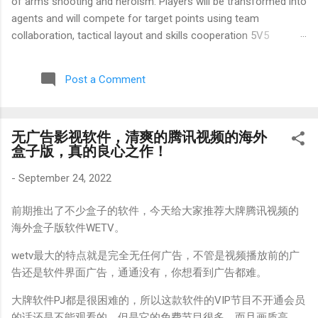
of arms shooting and heroism. Players will be transformed into
agents and will compete for target points using team
collaboration, tactical layout and skills cooperation 5V5
offensive and defense stroke. The game has a low economic
system and high competitiveness. Before each game start, buy
Post a Comment
weapons and armor according to tactical needs and use a
combination of heroic skills to create the benefits of the
battlefield. Its solid ballistic mechanism and map design require
无广告影视软件，清爽的腾讯视频的海外
players for accurate purposes and tactical decision -making.
盒子版，真的良心之作！
At the same time, the rich character pool and skill combination
give the game a strategic depth. If you have the problems you
-
September 24, 2022
need to restart or slowly load while playing a "Varorant", try the
following systematic solution: Network environment
前期推出了不少盒子的软件，今天给大家推荐大牌腾讯视频的
optimization is the main solution. Because valante servers can
海外盒子版软件WETV。
be introduced abroad, physical dist...
wetv最大的特点就是完全无任何广告，不管是视频播放前的广
告还是软件界面广告，通通没有，你想看到广告都难。
大牌软件PJ都是很困难的，所以这款软件的VIP节目不开通会员
的话还是不能观看的，但是它的免费节目很多，而且画质高