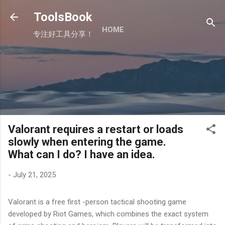
Skip to main content
ToolsBook
HOME
专注好工具分享！
Valorant requires a restart or loads
slowly when entering the game.
What can I do? I have an idea.
-
July 21, 2025
Valorant is a free first -person tactical shooting game
developed by Riot Games, which combines the exact system