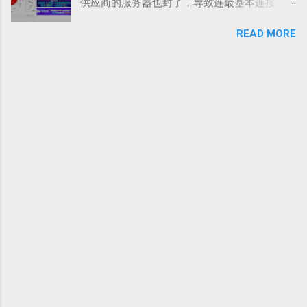
供应商的服务器也封了，导致连最基本连接
件，双击运行。或者右键–发送到桌面快捷方式
mLWEyNjEtNDhlOTBjODcxZTQxIiwibmV0Ijoid3M
SSH 都不行，什至连本身行运行的好好的服务
再运行 特别注意：win7 系统打不开 v2rayN 的
iLCJwYXRoIjoiLyIsInBvcnQiOiI0MzY4OCIsInBzIj
READ MORE
器都停工了，那该怎么办呢？ 最后我找到一个
需要安装微软运行库，本文最后面有链接，
oidjJjcm9zcy5jb20iLCJzbmkiOiIiLCJ0bHMiOiIiLC
最优解 — — CDN。 用这个方法什至可以把已经
win10 不需要 如果运行后找不到主界面，可以
J0eXBlIjoiIiwidiI6IjIifQ== 7. vless://e9c14629-
宣布死亡的服务器，起死回生！ 付出的代价就
双击任务栏中的V图标以显示主界面。 先从机场
fcd5-4584-bb9...
是在 Ping Time 速度上会有一点点的下降，整体
复制好你购买的节点订阅套餐链接备用 然后回
的速度还是可以的。 重点是Cloudflare这个CDN
到电脑打开 v2rayN 点击主界面的订阅–订阅设
服务是免费的。 当然不一定是 V2Ray
置，点击添加，粘贴订阅地址到 url 框中，备注
Cloudflare 的，如果你有经验的话，也可以是
信息随便填。注意勾选启用，然后确定 点击
V2Ray CDN （其他 CDN 什至国内的都可以）。
主界面的订阅–更新订阅，等待几秒钟，你购买
还没有试过 V2Ray 的朋友，可以先去试试看。
的订阅套餐包含的所有节点会自动下载到节点
大量Shadowsocks被封的另一出路——V2Ray新
列表 选择任意一个节点，单击右键–设为活动服
晋翻墙工具架设教学 这个方法需要用到以下的
务器，下次启动会自动启用之前选中的节点，
东西： Cloudflare 账户 域名 Vultr VPS 服务器
当然您可以随时更换更适合自己网络环境和地
30分钟的时间 一颗折腾的心 这个教程我会用一
区的节点。（也可以在左键点击节点名称以后
个「死掉」的 VPS 来做例子，可以看到我 「站
按一下回车键，即 Enter 键） 如需开机自启
长之家」 的 Ping 工具检测的结果，是已经死得
动，可在主界面点击参数设置，勾选开机自动
不能再死啦，没有一个地方 Ping 得动，我们来
启动 OK，现在您的电脑已经具备翻墙的能力，
看看怎么把它起死回生！ 如果自己还没有 VPS
但是普通浏览器并不能支持直接翻墙，特别是