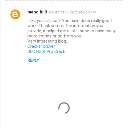
mano billi
November 1, 2022 at 5:58 AM
C
I like your all post. You have done really good
o
work. Thank you for the information you
m
provide, it helped me a lot. I hope to have many
more entries or so from you.
m
Very interesting blog.
CracksForEver
e
DLC Boot Pro Crack
n
REPLY
t
s